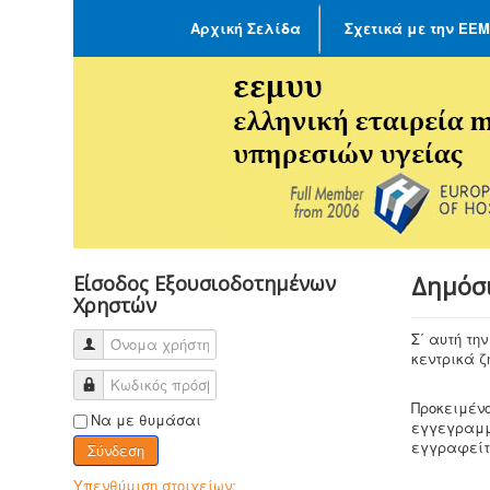
Αρχική Σελίδα
Σχετικά με την ΕΕ
Δημόσ
Είσοδος Εξουσιοδοτημένων
Χρηστών
Σ΄ αυτή τη
κεντρικά ζ
Προκειμένο
Να με θυμάσαι
εγγεγραμμ
εγγραφείτ
Σύνδεση
Υπενθύμιση στοιχείων;